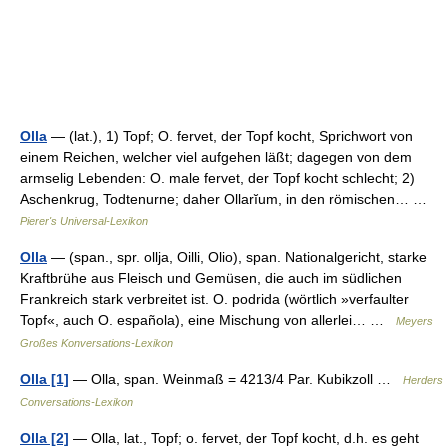
Olla
— (lat.), 1) Topf; O. fervet, der Topf kocht, Sprichwort von
einem Reichen, welcher viel aufgehen läßt; dagegen von dem
armselig Lebenden: O. male fervet, der Topf kocht schlecht; 2)
Aschenkrug, Todtenurne; daher Ollarĭum, in den römischen… …
Pierer's Universal-Lexikon
Olla
— (span., spr. ollja, Oilli, Olio), span. Nationalgericht, starke
Kraftbrühe aus Fleisch und Gemüsen, die auch im südlichen
Frankreich stark verbreitet ist. O. podrida (wörtlich »verfaulter
Topf«, auch O. española), eine Mischung von allerlei… …
Meyers
Großes Konversations-Lexikon
Olla [1]
— Olla, span. Weinmaß = 4213/4 Par. Kubikzoll …
Herders
Conversations-Lexikon
Olla [2]
— Olla, lat., Topf; o. fervet, der Topf kocht, d.h. es geht