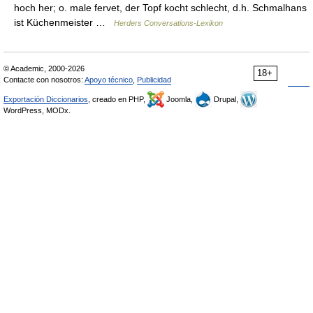
hoch her; o. male fervet, der Topf kocht schlecht, d.h. Schmalhans
ist Küchenmeister …
Herders Conversations-Lexikon
© Academic, 2000-2026
18+
Contacte con nosotros:
Apoyo técnico
,
Publicidad
Exportación Diccionarios
, creado en PHP,
Joomla,
Drupal,
WordPress, MODx.