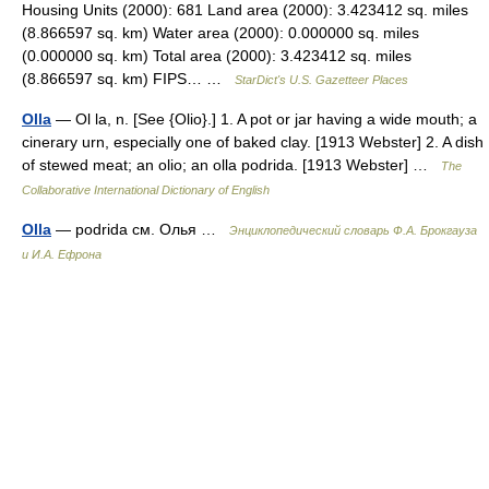
Housing Units (2000): 681 Land area (2000): 3.423412 sq. miles
(8.866597 sq. km) Water area (2000): 0.000000 sq. miles
(0.000000 sq. km) Total area (2000): 3.423412 sq. miles
(8.866597 sq. km) FIPS… …
StarDict's U.S. Gazetteer Places
Olla
— Ol la, n. [See {Olio}.] 1. A pot or jar having a wide mouth; a
cinerary urn, especially one of baked clay. [1913 Webster] 2. A dish
of stewed meat; an olio; an olla podrida. [1913 Webster] …
The
Collaborative International Dictionary of English
Olla
— podrida см. Олья …
Энциклопедический словарь Ф.А. Брокгауза
и И.А. Ефрона