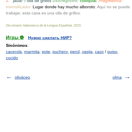
1.
_
jaula* / olla de grillos
Uso/registro:
coloquial.
Pragmática:
intensificador.
Lugar donde hay mucho alboroto:
Aquí no se puede
trabajar, esta casa es una olla de grillos.
Diccionario Salamanca de la Lengua Española
.
2015
.
Игры ⚽
Нужно сделать НИР?
Sinónimos
:
cacerola
,
marmita
,
pote
,
puchero
,
perol
,
vasija
,
cazo
/
guiso
,
cocido
oliváceo
olma