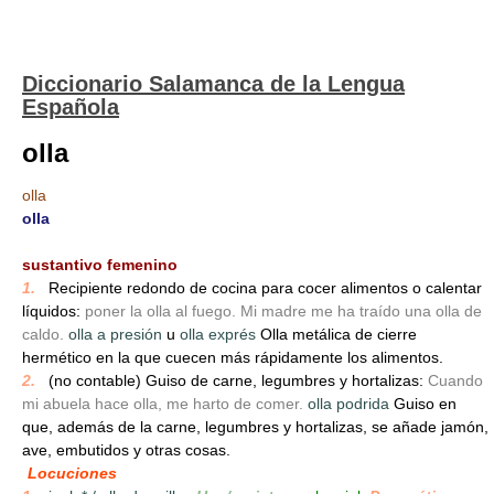
Diccionario Salamanca de la Lengua
Española
olla
olla
olla
_
sustantivo femenino
1.
_
Recipiente redondo de cocina para cocer alimentos o calentar
líquidos:
poner la olla al fuego. Mi madre me ha traído una olla de
caldo.
olla a presión
u
olla exprés
Olla metálica de cierre
hermético en la que cuecen más rápidamente los alimentos.
2.
_
(no contable) Guiso de carne, legumbres y hortalizas:
Cuando
mi abuela hace olla, me harto de comer.
olla podrida
Guiso en
que, además de la carne, legumbres y hortalizas, se añade jamón,
ave, embutidos y otras cosas.
Locuciones