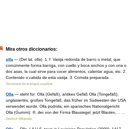
Mira otros diccionarios:
olla
— (Del lat. olla). 1. f. Vasija redonda de barro o metal, que
comúnmente forma barriga, con cuello y boca anchos y con una o
dos asas, la cual sirve para cocer alimentos, calentar agua, etc. 2.
Contenido o cabida de esta vasija. 3. Comida preparada …
Diccionario de la lengua española
Olla
— steht für: Olla (Gefäß), antikes Gefäß Olla (Tongefäß),
unglasiertes, großes Tongefäß, das früher im Südwesten der USA
verwendet wurde. Olla podrida, ein spanisches Nationalgericht
Olla (Gummi): ®, der von der Firma Blausiegel, jetzt Blautex,… …
Deutsch Wikipedia