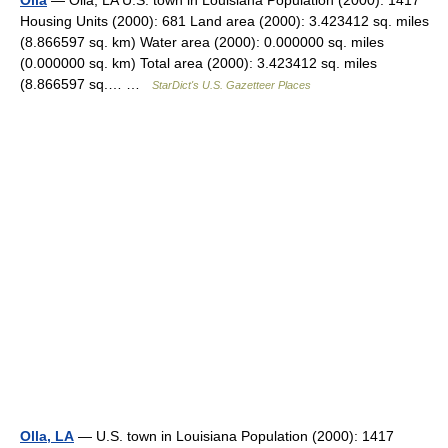
Olla
— Olla, LA U.S. town in Louisiana Population (2000): 1417
Housing Units (2000): 681 Land area (2000): 3.423412 sq. miles
(8.866597 sq. km) Water area (2000): 0.000000 sq. miles
(0.000000 sq. km) Total area (2000): 3.423412 sq. miles
(8.866597 sq.… …
StarDict's U.S. Gazetteer Places
Olla, LA
— U.S. town in Louisiana Population (2000): 1417